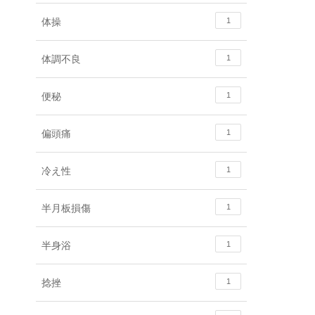
体操
1
体調不良
1
便秘
1
偏頭痛
1
冷え性
1
半月板損傷
1
半身浴
1
捻挫
1