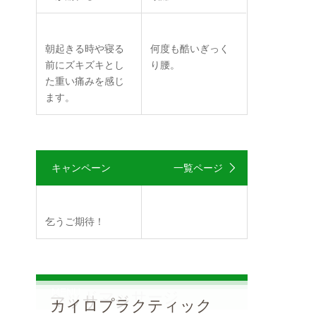
朝起きる時や寝る
何度も酷いぎっく
前にズキズキとし
り腰。
な
た重い痛みを感じ
ます。
お
キャンペーン
一覧ページ
に
乞うご期待！
な
MENU
ヘッドマッサージ
マッサージ
カイロプラクティック