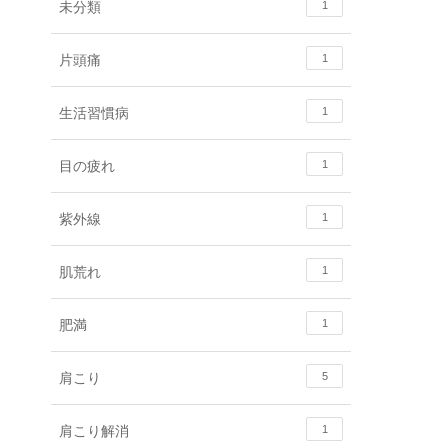
未分類
1
片頭痛
1
生活習慣病
1
目の疲れ
1
紫外線
1
肌荒れ
1
肥満
1
肩こり
5
肩こり解消
1