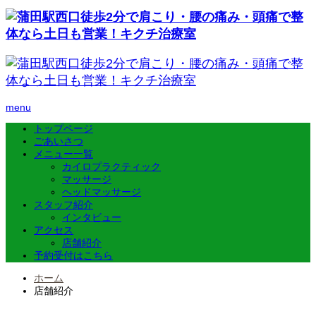
menu
トップページ
ごあいさつ
メニュー一覧
カイロプラクティック
マッサージ
ヘッドマッサージ
スタッフ紹介
インタビュー
アクセス
店舗紹介
予約受付はこちら
ホーム
店舗紹介