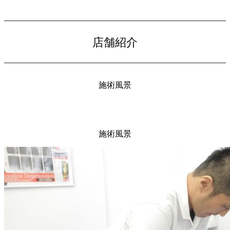
店舗紹介
施術風景
施術風景