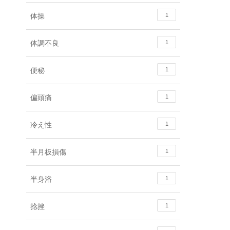
体操
1
体調不良
1
便秘
1
偏頭痛
1
冷え性
1
半月板損傷
1
半身浴
1
捻挫
1