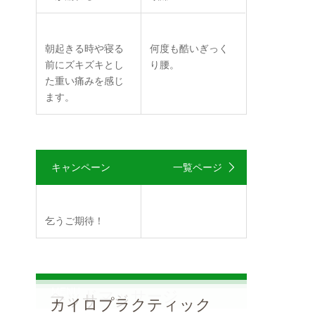
朝起きる時や寝る
何度も酷いぎっく
前にズキズキとし
り腰。
た重い痛みを感じ
ます。
キャンペーン
一覧ページ
乞うご期待！
MENU
ヘッドマッサージ
マッサージ
カイロプラクティック