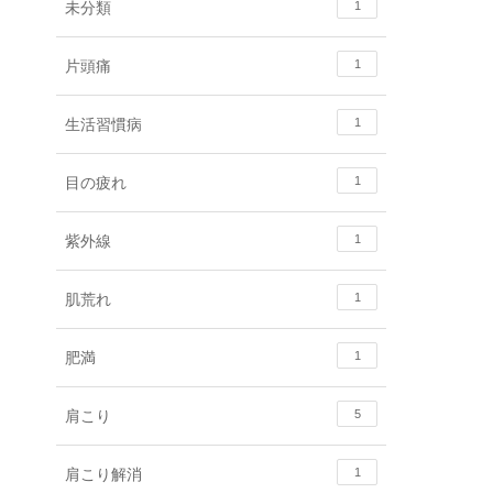
未分類
1
片頭痛
1
生活習慣病
1
目の疲れ
1
紫外線
1
肌荒れ
1
肥満
1
肩こり
5
肩こり解消
1