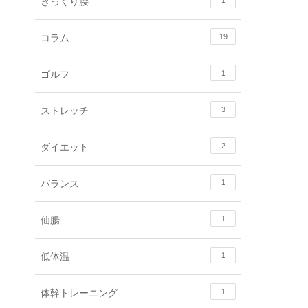
ぎっくり腰
1
コラム
19
ゴルフ
1
ストレッチ
3
ダイエット
2
バランス
1
仙腸
1
低体温
1
体幹トレーニング
1