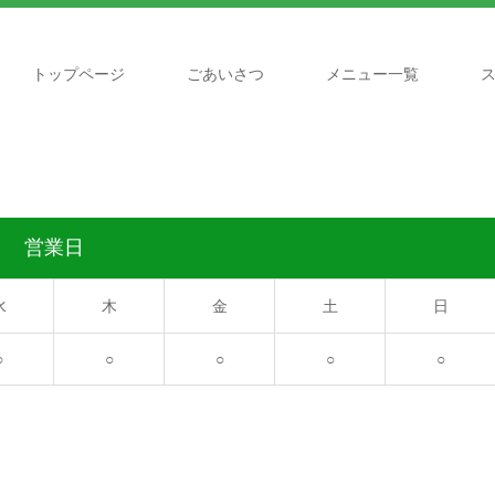
トップページ
ごあいさつ
メニュー一覧
営業日
水
木
金
土
日
○
○
○
○
○