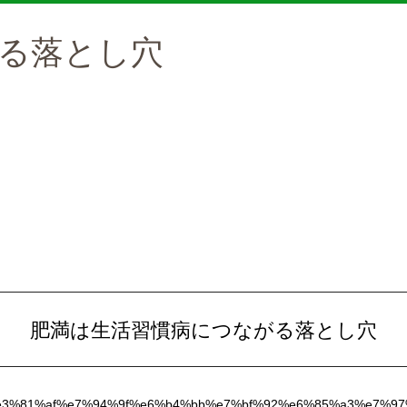
る落とし穴
肥満は生活習慣病につながる落とし穴
6%ba%80%e3%81%af%e7%94%9f%e6%b4%bb%e7%bf%92%e6%85%a