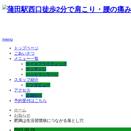
menu
トップページ
ごあいさつ
メニュー一覧
カイロプラクティック
マッサージ
ヘッドマッサージ
スタッフ紹介
インタビュー
アクセス
店舗紹介
予約受付はこちら
ホーム
お知らせ
肥満は生活習慣病につながる落とし穴
2021.05.26