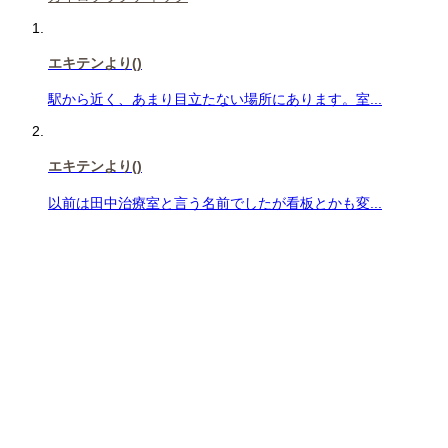
エキテンより
()
駅から近く、あまり目立たない場所にあります。室...
エキテンより
()
以前は田中治療室と言う名前でしたが看板とかも変...