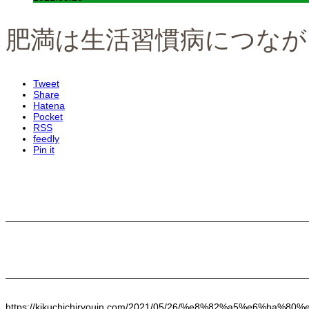
肥満は生活習慣病につなが
Tweet
Share
Hatena
Pocket
RSS
feedly
Pin it
https://kikuchichiryouin.com/2021/05/26/%e8%82%a5%e